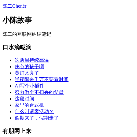
陈二Chenèr
小陈故事
陈二的互联网纠结笔记
口水滴哒滴
这两周持续高温
伤心的孩子啊
黄灯又亮了
半夜醒来千万不要看时间
AI写个小插件
努力做个不扫兴的父母
这段时间
家里的台式机
什么叫请客活动？
假期来了，假期走了
有朋网上来