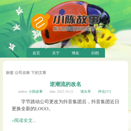
首页
关于
博友
归档
标签 公司名称 下的文章
逆潮流的改名
author:
小陈故事
date:
2022-10-21
墙头草
评论[37]
字节跳动公司更改为抖音集团后，抖音集团近日
更换全新的LOGO。
»阅读全文...