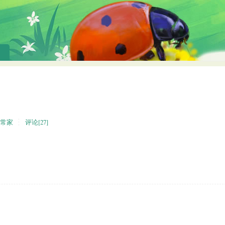
常家
评论[27]