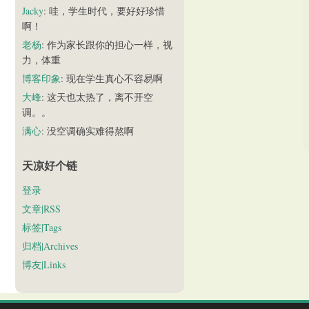
Jacky
: 哇，学生时代，要好好珍惜
啊！
老杨
: 作为家长跟你的担心一样，视
力，体重
博客印象
: 现在学生真心不容易啊
大峰
: 这天也太热了，离不开空
调。。
满心
: 没空调确实难得熬啊
天凉好个链
登录
文章|RSS
标签|Tags
归档|Archives
博友|Links