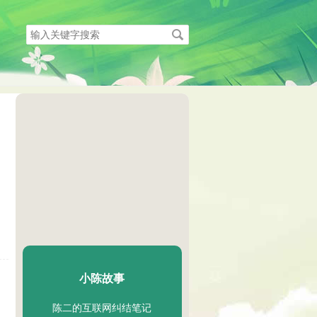
搜
索
关
键
字
陈二Chenèr
小陈故事
陈二的互联网纠结笔记