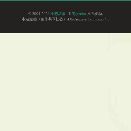
© 2004-2026
小陈故事
. 由
Typecho
强力驱动.
本站遵循《
创作共享协议
》4.0/
Creative Commons 4.0