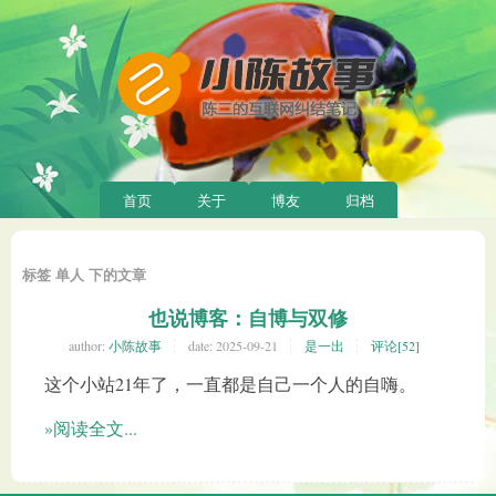
首页
关于
博友
归档
标签 单人 下的文章
也说博客：自博与双修
author:
小陈故事
date:
2025-09-21
是一出
评论[52]
这个小站21年了，一直都是自己一个人的自嗨。
»阅读全文...