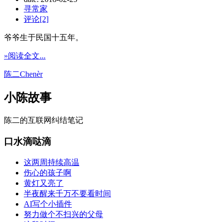
寻常家
评论[2]
爷爷生于民国十五年。
»阅读全文...
陈二Chenèr
小陈故事
陈二的互联网纠结笔记
口水滴哒滴
这两周持续高温
伤心的孩子啊
黄灯又亮了
半夜醒来千万不要看时间
AI写个小插件
努力做个不扫兴的父母