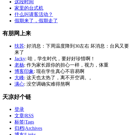
这段时间
家里的台式机
什么叫请客活动？
假期来了，假期走了
有朋网上来
扶苏
: 好消息：下周温度降到30左右 坏消息：台风又要
来了
Jacky
: 哇，学生时代，要好好珍惜啊！
老杨
: 作为家长跟你的担心一样，视力，体重
博客印象
: 现在学生真心不容易啊
大峰
: 这天也太热了，离不开空调。。
满心
: 没空调确实难得熬啊
天凉好个链
登录
文章|RSS
标签|Tags
归档|Archives
博友|Links