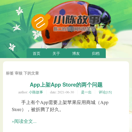
首页
关于
博友
归档
标签 审核 下的文章
App上架App Store的两个问题
author:
小陈故事
date:
2021-06-30
是一出
评论[15]
手上有个App需要上架苹果应用商城（App
Store），被折腾了好久。
»阅读全文...