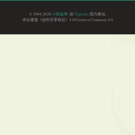
© 2004-2026
小陈故事
. 由
Typecho
强力驱动.
本站遵循《
创作共享协议
》4.0/
Creative Commons 4.0