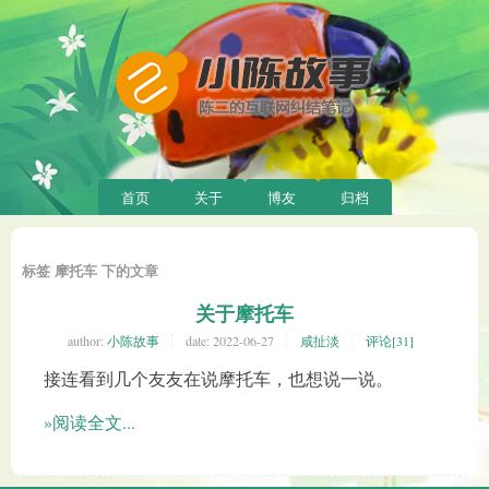
首页
关于
博友
归档
标签 摩托车 下的文章
关于摩托车
author:
小陈故事
date:
2022-06-27
咸扯淡
评论[31]
接连看到几个友友在说摩托车，也想说一说。
»阅读全文...