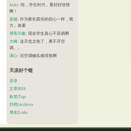
Jacky
: 哇，学生时代，要好好珍惜
啊！
老杨
: 作为家长跟你的担心一样，视
力，体重
博客印象
: 现在学生真心不容易啊
大峰
: 这天也太热了，离不开空
调。。
满心
: 没空调确实难得熬啊
天凉好个链
登录
文章|RSS
标签|Tags
归档|Archives
博友|Links