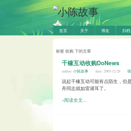
首页
关于
博友
归档
标签 收购 下的文章
千橡互动收购DoNews
author:
小陈故事
date:
2005-12-29
墙
说起千橡互动可能有点陌生，但是说起以
舟同志就如雷灌耳了。
»阅读全文...