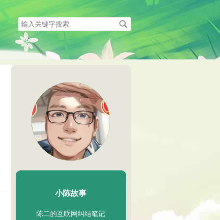
搜
索
关
键
字
陈二Chenèr
小陈故事
陈二的互联网纠结笔记