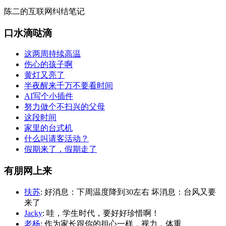
陈二的互联网纠结笔记
口水滴哒滴
这两周持续高温
伤心的孩子啊
黄灯又亮了
半夜醒来千万不要看时间
AI写个小插件
努力做个不扫兴的父母
这段时间
家里的台式机
什么叫请客活动？
假期来了，假期走了
有朋网上来
扶苏
: 好消息：下周温度降到30左右 坏消息：台风又要
来了
Jacky
: 哇，学生时代，要好好珍惜啊！
老杨
: 作为家长跟你的担心一样，视力，体重