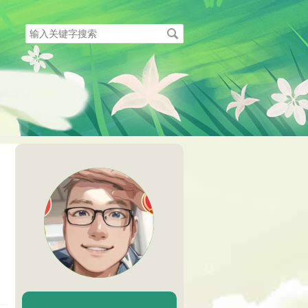
搜
索
关
键
字
陈二Chenèr