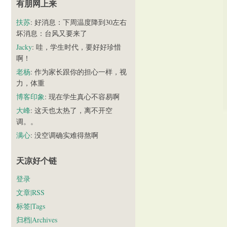
有朋网上来
扶苏
: 好消息：下周温度降到30左右
坏消息：台风又要来了
Jacky
: 哇，学生时代，要好好珍惜
啊！
老杨
: 作为家长跟你的担心一样，视
力，体重
博客印象
: 现在学生真心不容易啊
大峰
: 这天也太热了，离不开空
调。。
满心
: 没空调确实难得熬啊
天凉好个链
登录
文章|RSS
标签|Tags
归档|Archives