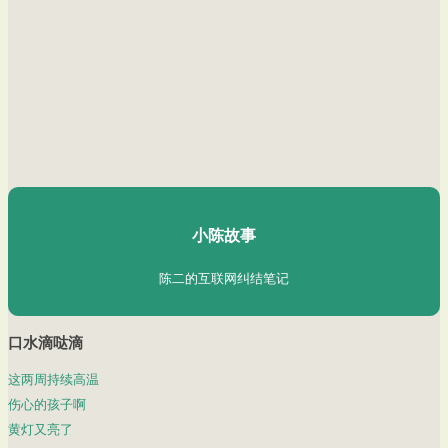
陈二Chenèr
小陈故事
陈二的互联网纠结笔记
口水滴哒滴
这两周持续高温
伤心的孩子啊
黄灯又亮了