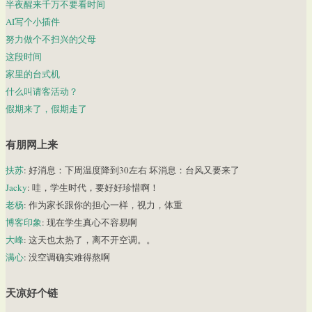
半夜醒来千万不要看时间
AI写个小插件
努力做个不扫兴的父母
这段时间
家里的台式机
什么叫请客活动？
假期来了，假期走了
有朋网上来
扶苏
: 好消息：下周温度降到30左右 坏消息：台风又要来了
Jacky
: 哇，学生时代，要好好珍惜啊！
老杨
: 作为家长跟你的担心一样，视力，体重
博客印象
: 现在学生真心不容易啊
大峰
: 这天也太热了，离不开空调。。
满心
: 没空调确实难得熬啊
天凉好个链