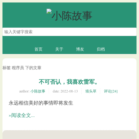
搜
索
关
键
首页
关于
博友
归档
字
标签 程序员 下的文章
不可否认，我喜欢雷军。
author:
小陈故事
date:
2022-08-13
墙头草
评论[24]
永远相信美好的事情即将发生
»阅读全文...