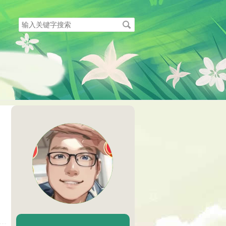
搜
索
关
键
字
陈二Chenèr