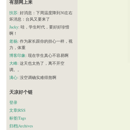
有朋网上来
扶苏
: 好消息：下周温度降到30左右
坏消息：台风又要来了
Jacky
: 哇，学生时代，要好好珍惜
啊！
老杨
: 作为家长跟你的担心一样，视
力，体重
博客印象
: 现在学生真心不容易啊
大峰
: 这天也太热了，离不开空
调。。
满心
: 没空调确实难得熬啊
天凉好个链
登录
文章|RSS
标签|Tags
归档|Archives