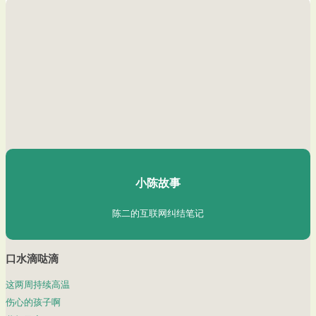
陈二Chenèr
小陈故事
陈二的互联网纠结笔记
口水滴哒滴
这两周持续高温
伤心的孩子啊