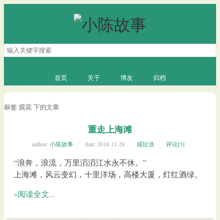
搜
索
关
键
首页
关于
博友
归档
字
标签 观花 下的文章
重走上海滩
author:
小陈故事
date:
2018-11-28
咸扯淡
评论[5]
“浪奔，浪流，万里滔滔江水永不休。”
上海滩，风云变幻，十里洋场，高楼大厦，灯红酒绿。
»阅读全文...