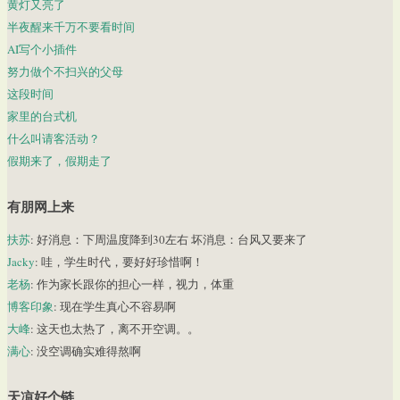
黄灯又亮了
半夜醒来千万不要看时间
AI写个小插件
努力做个不扫兴的父母
这段时间
家里的台式机
什么叫请客活动？
假期来了，假期走了
有朋网上来
扶苏
: 好消息：下周温度降到30左右 坏消息：台风又要来了
Jacky
: 哇，学生时代，要好好珍惜啊！
老杨
: 作为家长跟你的担心一样，视力，体重
博客印象
: 现在学生真心不容易啊
大峰
: 这天也太热了，离不开空调。。
满心
: 没空调确实难得熬啊
天凉好个链