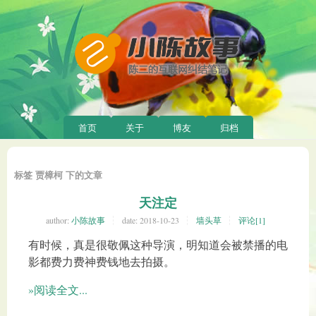
首页
关于
博友
归档
标签 贾樟柯 下的文章
天注定
author:
小陈故事
date:
2018-10-23
墙头草
评论[1]
有时候，真是很敬佩这种导演，明知道会被禁播的电
影都费力费神费钱地去拍摄。
»阅读全文...