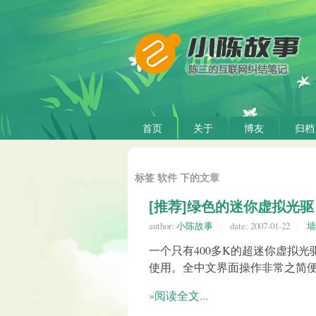
首页
关于
博友
归档
标签 软件 下的文章
[推荐]绿色的迷你虚拟光驱
author:
小陈故事
date:
2007-01-22
墙
一个只有400多K的超迷你虚拟
使用。全中文界面操作非常之简
»阅读全文...