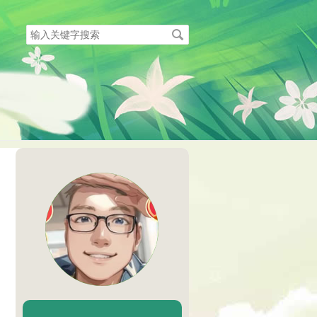
搜
索
关
键
字
陈二Chenèr