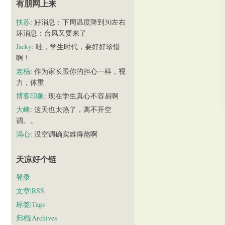
有朋网上来
扶苏
: 好消息：下周温度降到30左右
坏消息：台风又要来了
Jacky
: 哇，学生时代，要好好珍惜
啊！
老杨
: 作为家长跟你的担心一样，视
力，体重
博客印象
: 现在学生真心不容易啊
大峰
: 这天也太热了，离不开空
调。。
满心
: 没空调确实难得熬啊
天凉好个链
登录
文章|RSS
标签|Tags
归档|Archives