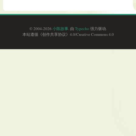
© 2004-2026
小陈故事
. 由
Typecho
强力驱动.
本站遵循《
创作共享协议
》4.0/
Creative Commons 4.0