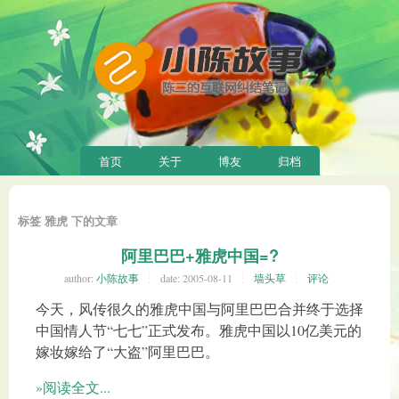
首页
关于
博友
归档
标签 雅虎 下的文章
阿里巴巴+雅虎中国=?
author:
小陈故事
date:
2005-08-11
墙头草
评论
今天，风传很久的雅虎中国与阿里巴巴合并终于选择
中国情人节“七七”正式发布。雅虎中国以10亿美元的
嫁妆嫁给了“大盗”阿里巴巴。
»阅读全文...