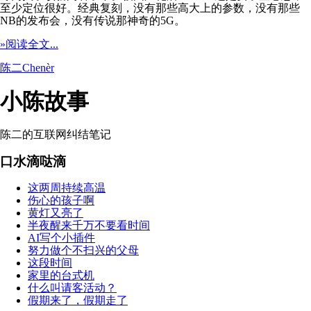
至少定位很好。经典复刻，没有那些高大上的参数，没有那些
NB的发布会，没有传说那神奇的5G。
»阅读全文...
陈二Chenèr
小陈故事
陈二的互联网纠结笔记
口水滴哒滴
这两周持续高温
伤心的孩子啊
黄灯又亮了
半夜醒来千万不要看时间
AI写个小插件
努力做个不扫兴的父母
这段时间
家里的台式机
什么叫请客活动？
假期来了，假期走了