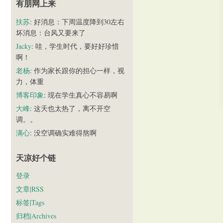
有朋网上来
扶苏
: 好消息：下周温度降到30左右
坏消息：台风又要来了
Jacky
: 哇，学生时代，要好好珍惜
啊！
老杨
: 作为家长跟你的担心一样，视
力，体重
博客印象
: 现在学生真心不容易啊
大峰
: 这天也太热了，离不开空
调。。
满心
: 没空调确实难得熬啊
天凉好个链
登录
文章|RSS
标签|Tags
归档|Archives