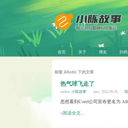
首页
关于
博友
归档
标签 Alludo 下的文章
热气球飞走了
author:
小陈故事
date:
2022-09-24
墙
忽然看到Corel公司宣布更名为 Allu
»阅读全文...