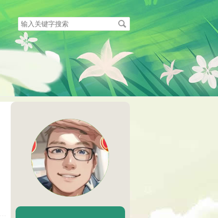
搜
索
关
键
字
陈二Chenèr