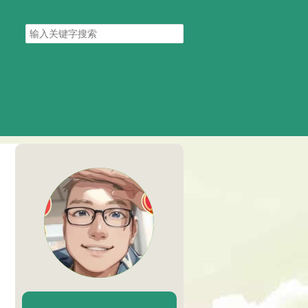
搜
索
关
键
字
陈二Chenèr