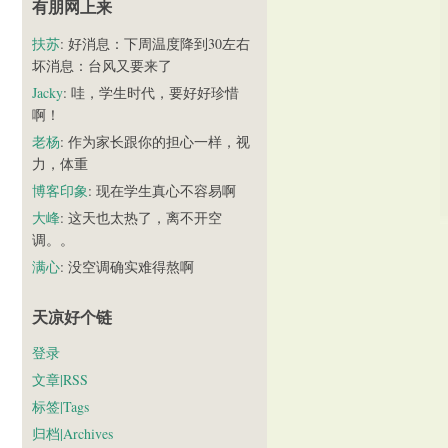
有朋网上来
扶苏
: 好消息：下周温度降到30左右
坏消息：台风又要来了
Jacky
: 哇，学生时代，要好好珍惜
啊！
老杨
: 作为家长跟你的担心一样，视
力，体重
博客印象
: 现在学生真心不容易啊
大峰
: 这天也太热了，离不开空
调。。
满心
: 没空调确实难得熬啊
天凉好个链
登录
文章|RSS
标签|Tags
归档|Archives