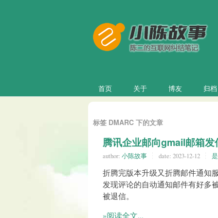
首页
关于
博友
归档
标签 DMARC 下的文章
腾讯企业邮向gmail邮箱
author:
小陈故事
date:
2023-12-12
是
折腾完版本升级又折腾邮件通知
发现评论的自动通知邮件有好多被
被退信。
»阅读全文...