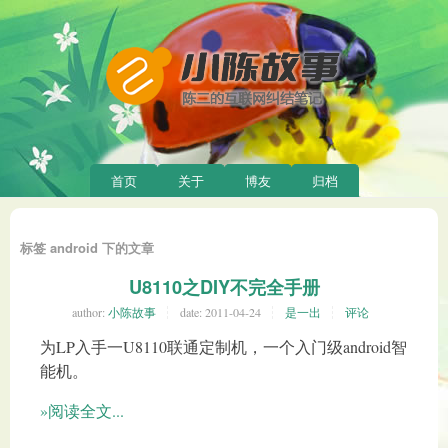
首页
关于
博友
归档
标签 android 下的文章
U8110之DIY不完全手册
author:
小陈故事
date:
2011-04-24
是一出
评论
为LP入手一U8110联通定制机，一个入门级android智
能机。
»阅读全文...