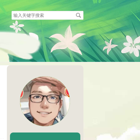
搜
索
关
键
字
陈二Chenèr