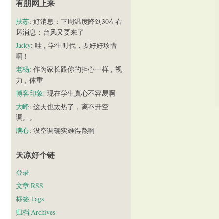
有朋网上来
扶苏
: 好消息：下周温度降到30左右
坏消息：台风又要来了
Jacky
: 哇，学生时代，要好好珍惜
啊！
老杨
: 作为家长跟你的担心一样，视
力，体重
博客印象
: 现在学生真心不容易啊
大峰
: 这天也太热了，离不开空
调。。
满心
: 没空调确实难得熬啊
天凉好个链
登录
文章|RSS
标签|Tags
归档|Archives