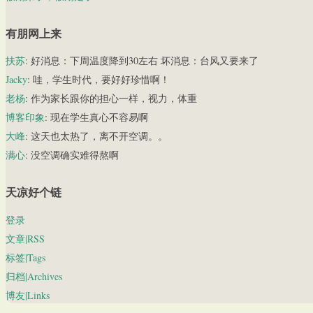
有朋网上来
扶苏
: 好消息：下周温度降到30左右 坏消息：台风又要来了
Jacky
: 哇，学生时代，要好好珍惜啊！
老杨
: 作为家长跟你的担心一样，视力，体重
博客印象
: 现在学生真心不容易啊
大峰
: 这天也太热了，离不开空调。。
满心
: 没空调确实难得熬啊
天凉好个链
登录
文章|RSS
标签|Tags
归档|Archives
博友|Links