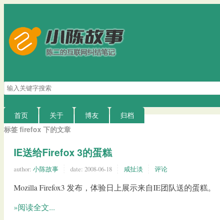
搜
索
关
键
首页
关于
博友
归档
字
标签 firefox 下的文章
IE送给Firefox 3的蛋糕
author:
小陈故事
date:
2008-06-18
咸扯淡
评论
Mozilla Firefox3 发布，体验日上展示来自IE团队送的蛋糕。
»阅读全文...