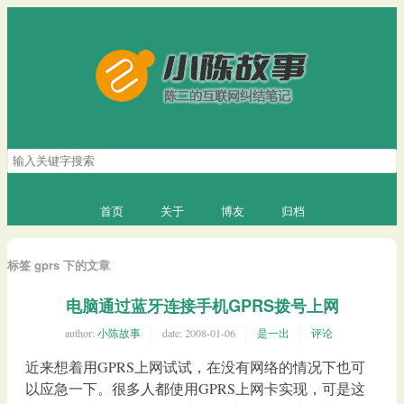
搜
索
关
键
首页
关于
博友
归档
字
标签 gprs 下的文章
电脑通过蓝牙连接手机GPRS拨号上网
author:
小陈故事
date:
2008-01-06
是一出
评论
近来想着用GPRS上网试试，在没有网络的情况下也可
以应急一下。很多人都使用GPRS上网卡实现，可是这