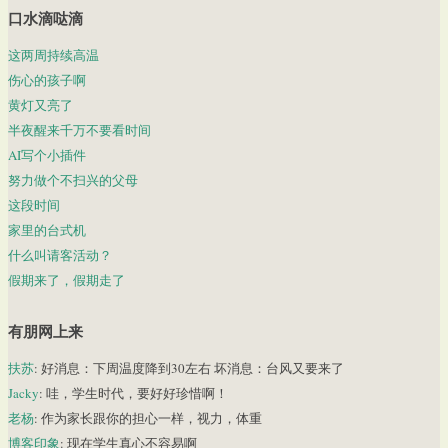
口水滴哒滴
这两周持续高温
伤心的孩子啊
黄灯又亮了
半夜醒来千万不要看时间
AI写个小插件
努力做个不扫兴的父母
这段时间
家里的台式机
什么叫请客活动？
假期来了，假期走了
有朋网上来
扶苏
: 好消息：下周温度降到30左右 坏消息：台风又要来了
Jacky
: 哇，学生时代，要好好珍惜啊！
老杨
: 作为家长跟你的担心一样，视力，体重
博客印象
: 现在学生真心不容易啊