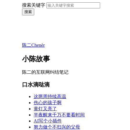
搜索关键字
搜索
陈二Chenèr
小陈故事
陈二的互联网纠结笔记
口水滴哒滴
这两周持续高温
伤心的孩子啊
黄灯又亮了
半夜醒来千万不要看时间
AI写个小插件
努力做个不扫兴的父母