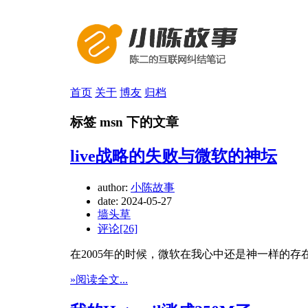
首页
关于
博友
归档
标签 msn 下的文章
live战略的失败与微软的神坛
author:
小陈故事
date:
2024-05-27
墙头草
评论[26]
在2005年的时候，微软在我心中还是神一样的存
»阅读全文...