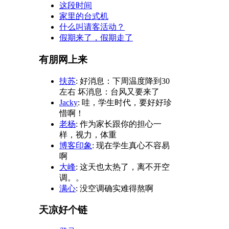
这段时间
家里的台式机
什么叫请客活动？
假期来了，假期走了
有朋网上来
扶苏
: 好消息：下周温度降到30
左右 坏消息：台风又要来了
Jacky
: 哇，学生时代，要好好珍
惜啊！
老杨
: 作为家长跟你的担心一
样，视力，体重
博客印象
: 现在学生真心不容易
啊
大峰
: 这天也太热了，离不开空
调。。
满心
: 没空调确实难得熬啊
天凉好个链