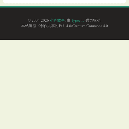
© 2004-2026
小陈故事
. 由
Typecho
强力驱动.
本站遵循《
创作共享协议
》4.0/
Creative Commons 4.0