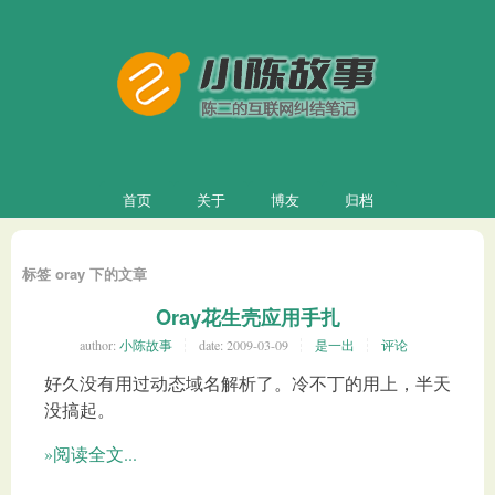
首页
关于
博友
归档
标签 oray 下的文章
Oray花生壳应用手扎
author:
小陈故事
date:
2009-03-09
是一出
评论
好久没有用过动态域名解析了。冷不丁的用上，半天
没搞起。
»阅读全文...