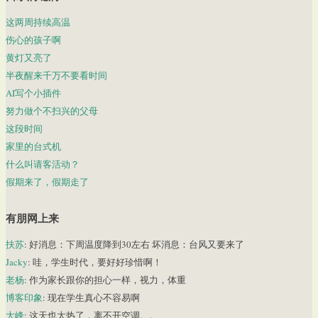
这两周持续高温
伤心的孩子啊
黄灯又亮了
半夜醒来千万不要看时间
AI写个小插件
努力做个不扫兴的父母
这段时间
家里的台式机
什么叫请客活动？
假期来了，假期走了
有朋网上来
扶苏
: 好消息：下周温度降到30左右 坏消息：台风又要来了
Jacky
: 哇，学生时代，要好好珍惜啊！
老杨
: 作为家长跟你的担心一样，视力，体重
博客印象
: 现在学生真心不容易啊
大峰
: 这天也太热了，离不开空调。。