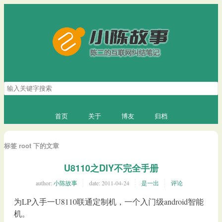
搜
索
关
键
首页
关于
博友
归档
字
标签 root 下的文章
U8110之DIY不完全手册
author:
小陈故事
date:
2011-04-24
是一出
评论
为LP入手一U8110联通定制机，一个入门级android智能
机。