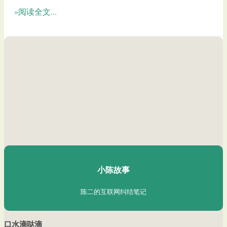
»阅读全文...
陈二Chenèr
小陈故事
陈二的互联网纠结笔记
口水滴哒滴