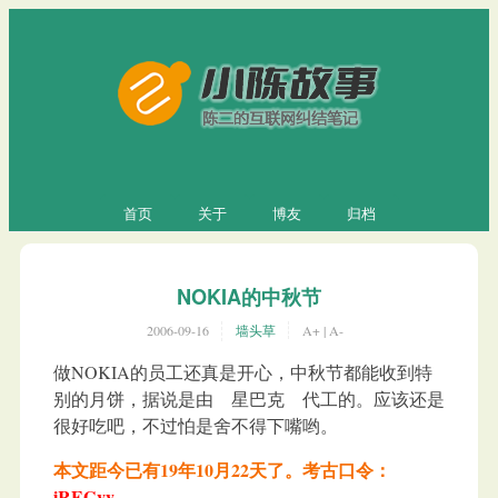
首页
关于
博友
归档
NOKIA的中秋节
2006-09-16
墙头草
A+
|
A-
做NOKIA的员工还真是开心，中秋节都能收到特
别的月饼，据说是由 星巴克 代工的。应该还是
很好吃吧，不过怕是舍不得下嘴哟。
本文距今已有19年10月22天了。考古口令：
iREGvy