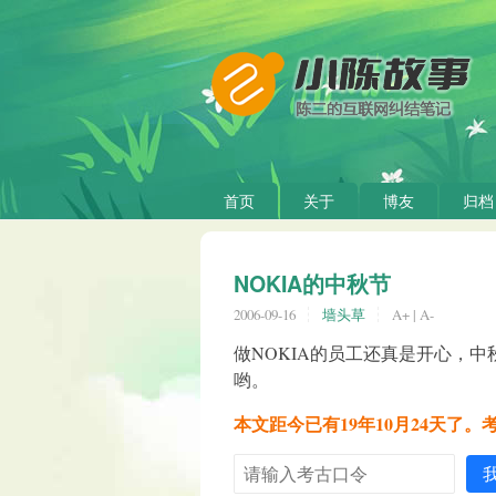
首页
关于
博友
归档
NOKIA的中秋节
2006-09-16
墙头草
A+
|
A-
做NOKIA的员工还真是开心，
哟。
本文距今已有19年10月24天了。