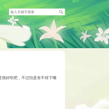
搜
索
关
键
字
是很好吃吧，不过怕是舍不得下嘴