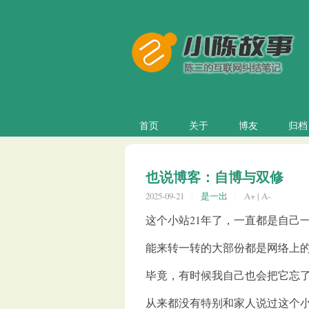
首页
关于
博友
归档
也说博客：自博与双修
2025-09-21
是一出
A+
|
A-
这个小站21年了，一直都是自己
能来转一转的大部份都是网络上
毕竟，有时候我自己也会把它忘
从来都没有特别和家人说过这个小