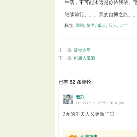
生活，不可能永远是你侬我侬。
继续前行。。。我的自博之路。
标签:
网站
,
博客
,
单人
,
双人
,
21年
上一篇:
被动追星
下一篇:
但愿人常酒
已有 52 条评论
老刘
October 21st, 2025 at 02:40 pm
3无的牛夫人又更新了😄
小陈故事