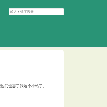
搜
索
关
键
字
能他们也忘了我这个小站了。