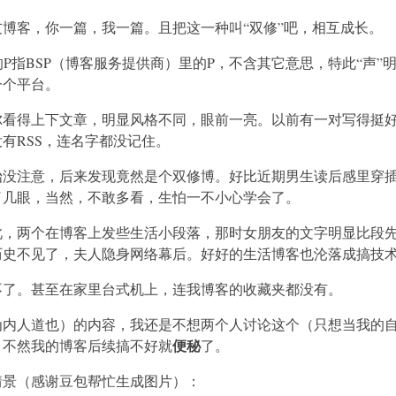
博客，你一篇，我一篇。且把这一种叫“双修”吧，相互成长。
的P指BSP（博客服务提供商）里的P，不含其它意思，特此“声
一个平台。
尔看得上下文章，明显风格不同，眼前一亮。以前有一对写得挺
有RSS，连名字都没记住。
始没注意，后来发现竟然是个双修博。好比近期男生读后感里穿
了几眼，当然，不敢多看，生怕一不小心学会了。
此，两个在博客上发些生活小段落，那时女朋友的文字明显比段
历史不见了，夫人隐身网络幕后。好好的生活博客也沦落成搞技
不了。甚至在家里台式机上，连我博客的收藏夹都没有。
为内人道也）的内容，我还是不想两个人讨论这个（只想当我的
便秘
，不然我的博客后续搞不好就
了。
情景（感谢豆包帮忙生成图片）：