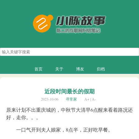
搜
索
关
键
字
首页
关于
博友
归档
近段时间最长的假期
2023-10-06
寻常家
A+
|
A-
原来计划不出重庆城的，中秋节大清早6点醒来看着路况还
好，走你。。。
一口气开到夫人娘家，8点半，正好吃早餐。