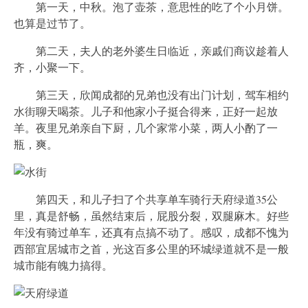
第一天，中秋。泡了壶茶，意思性的吃了个小月饼。
也算是过节了。
第二天，夫人的老外婆生日临近，亲戚们商议趁着人
齐，小聚一下。
第三天，欣闻成都的兄弟也没有出门计划，驾车相约
水街聊天喝茶。儿子和他家小子挺合得来，正好一起放
羊。夜里兄弟亲自下厨，几个家常小菜，两人小酌了一
瓶，爽。
第四天，和儿子扫了个共享单车骑行天府绿道35公
里，真是舒畅，虽然结束后，屁股分裂，双腿麻木。好些
年没有骑过单车，还真有点搞不动了。感叹，成都不愧为
西部宜居城市之首，光这百多公里的环城绿道就不是一般
城市能有魄力搞得。