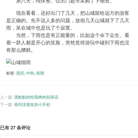
第八天，纯休整。仅出门超市采购了下物资。
现在看看，还好出门了几天，把山城留给远方的游客
是正确的。先不说人多的问题，放假几天山城就下了几天
雨，呆在城中也是玩了个寂寞。
当然，下雨也是有正能量的，比如这个伞下众生。看
着一群人都是开心的笑脸，突然觉得游玩中碰到下雨也没
有那么糟糕。
标签:
国庆
,
中秋
,
假期
上一篇:
请默默的给我烤肉别讲话
下一篇:
卷到没朋友的小升初
已有 27 条评论