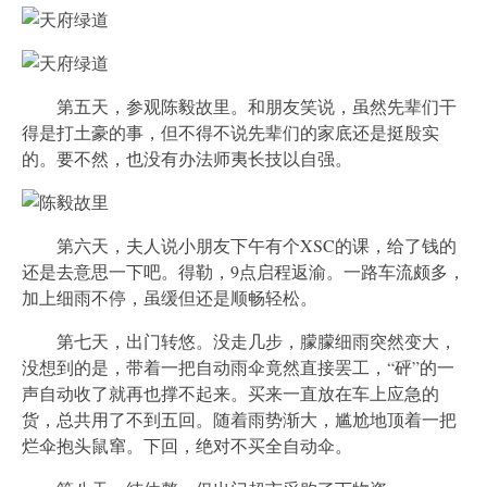
第五天，参观陈毅故里。和朋友笑说，虽然先辈们干
得是打土豪的事，但不得不说先辈们的家底还是挺殷实
的。要不然，也没有办法师夷长技以自强。
第六天，夫人说小朋友下午有个XSC的课，给了钱的
还是去意思一下吧。得勒，9点启程返渝。一路车流颇多，
加上细雨不停，虽缓但还是顺畅轻松。
第七天，出门转悠。没走几步，朦朦细雨突然变大，
没想到的是，带着一把自动雨伞竟然直接罢工，“砰”的一
声自动收了就再也撑不起来。买来一直放在车上应急的
货，总共用了不到五回。随着雨势渐大，尴尬地顶着一把
烂伞抱头鼠窜。下回，绝对不买全自动伞。