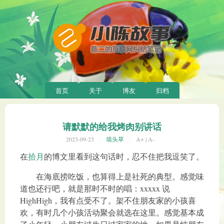
首页
关于
博友
归档
请默默的给我烤肉别讲话
2023-09-23
墙头草
A+
|
A-
在
拾月
的博文里看到这句话时，忍不住把我逗笑了。
在海底捞吃饭，也算得上是社死的典型。感觉味
道也还行吧，就是那时不时的唱：xxxxx 说
HighHigh，我有点受不了。架不住朋友家的小孩喜
欢，有时几个小孩活动聚会就选在这里。感觉基本成