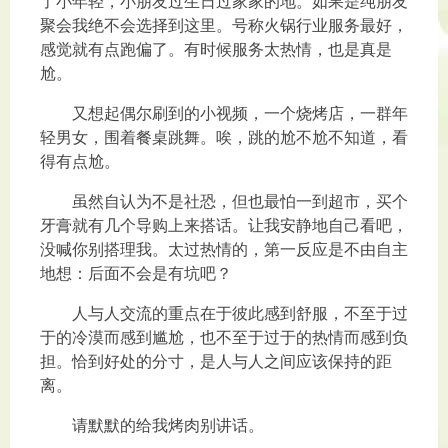
了小年轻，小朋友过生日过家家的地。如果是纯朋友
聚会我绝不会选择到这里。号称火锅行业服务最好，
感觉就有点跑偏了。有时候服务太热情，也是真是
尬。
又想起偶尔刷到的小视频，一个烧烤店，一群年
轻男女，围着餐桌跳舞。唉，跳的尬不尬不知道，看
得有点尬。
虽然自认为不是社恐，但也最怕一到超市，买个
牙膏就有几个导购上来搭话。让我安静地自己看吧，
没喊你别搭理我。太过热情的，第一反应是不由自主
地想：后面不会是有坑吧？
人与人交流的重点在于彼此感到舒服，不至于过
于的冷漠而感到尴尬，也不至于过于的热情而感到负
担。恰到好处的分寸，是人与人之间应该保持的距
离。
请默默的给我烤肉别讲话。