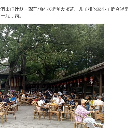
出门计划，驾车相约水街聊天喝茶。儿子和他家小子挺合得来
了一瓶，爽。