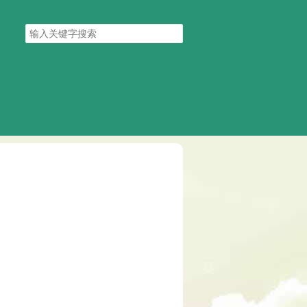
搜
索
关
键
字