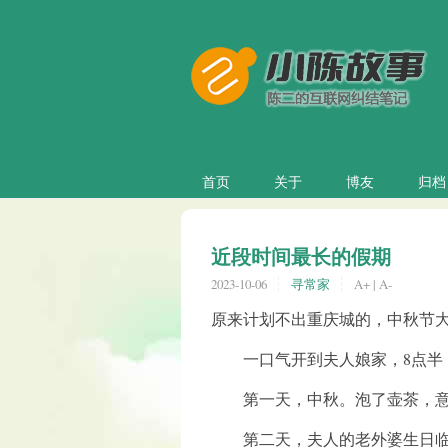
首页
关于
博友
归档
近段时间最长的假期
2023-10-06
寻常家
A+
|
A-
原来计划不出重庆城的，中秋节大
一口气开到夫人娘家，8点半
第一天，中秋。泡了壶茶，意
第二天，夫人的老外婆生日临