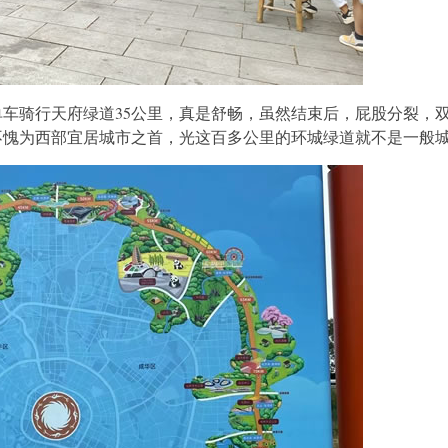
骑行天府绿道35公里，真是舒畅，虽然结束后，屁股分裂，双
不愧为西部宜居城市之首，光这百多公里的环城绿道就不是一般