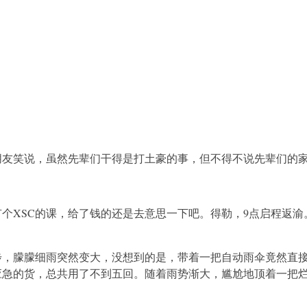
笑说，虽然先辈们干得是打土豪的事，但不得不说先辈们的家
XSC的课，给了钱的还是去意思一下吧。得勒，9点启程返渝
朦朦细雨突然变大，没想到的是，带着一把自动雨伞竟然直接罢
应急的货，总共用了不到五回。随着雨势渐大，尴尬地顶着一把