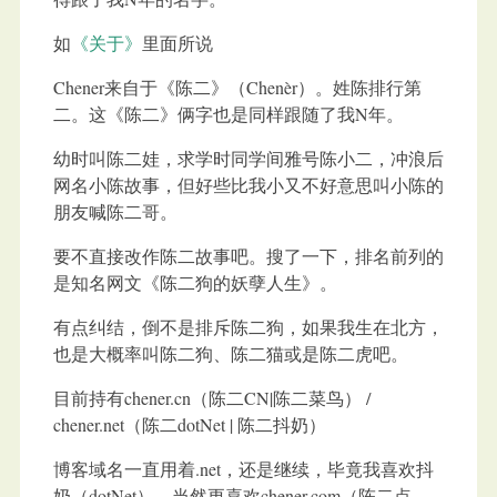
如
《关于》
里面所说
Chener来自于《陈二》（Chenèr）。姓陈排行第
二。这《陈二》俩字也是同样跟随了我N年。
幼时叫陈二娃，求学时同学间雅号陈小二，冲浪后
网名小陈故事，但好些比我小又不好意思叫小陈的
朋友喊陈二哥。
要不直接改作陈二故事吧。搜了一下，排名前列的
是知名网文《陈二狗的妖孽人生》。
有点纠结，倒不是排斥陈二狗，如果我生在北方，
也是大概率叫陈二狗、陈二猫或是陈二虎吧。
目前持有chener.cn（陈二CN|陈二菜鸟） /
chener.net（陈二dotNet | 陈二抖奶）
博客域名一直用着.net，还是继续，毕竟我喜欢抖
奶（dotNet）。当然更喜欢chener.com（陈二点