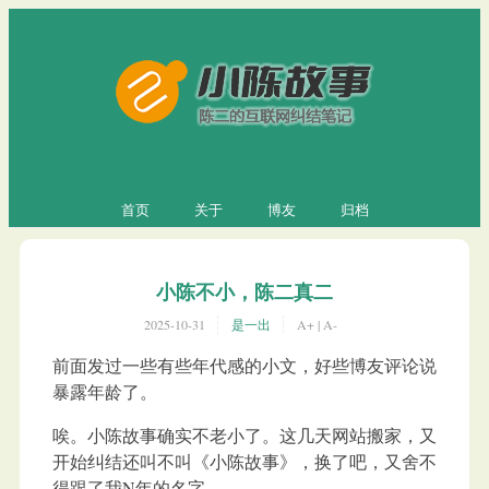
首页
关于
博友
归档
小陈不小，陈二真二
2025-10-31
是一出
A+
|
A-
前面发过一些有些年代感的小文，好些博友评论说
暴露年龄了。
唉。小陈故事确实不老小了。这几天网站搬家，又
开始纠结还叫不叫《小陈故事》，换了吧，又舍不
得跟了我N年的名字。