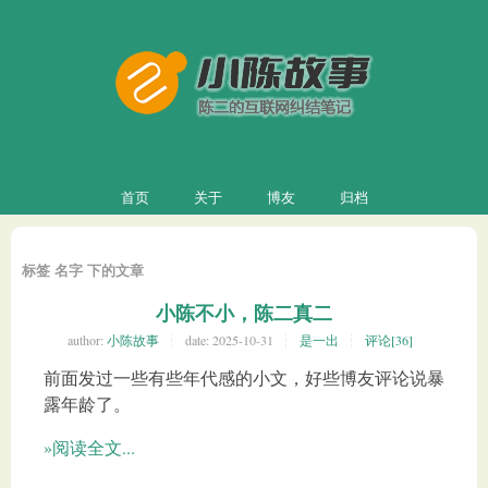
首页
关于
博友
归档
标签 名字 下的文章
小陈不小，陈二真二
author:
小陈故事
date:
2025-10-31
是一出
评论[36]
前面发过一些有些年代感的小文，好些博友评论说暴
露年龄了。
»阅读全文...