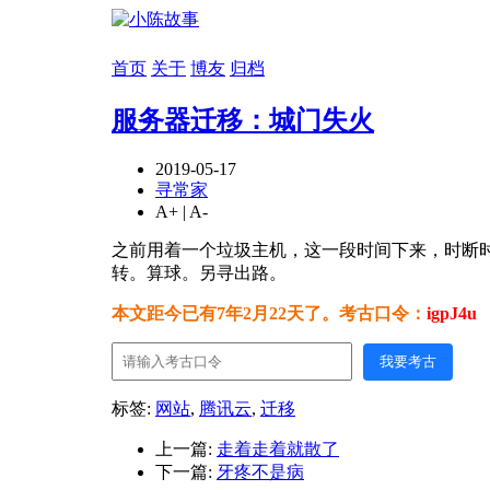
首页
关于
博友
归档
服务器迁移：城门失火
2019-05-17
寻常家
A+
|
A-
之前用着一个垃圾主机，这一段时间下来，时断时
转。算球。另寻出路。
本文距今已有7年2月22天了。考古口令：
igpJ4u
我要考古
标签:
网站
,
腾讯云
,
迁移
上一篇:
走着走着就散了
下一篇:
牙疼不是病