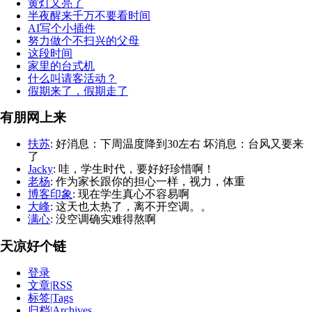
黄灯又亮了
半夜醒来千万不要看时间
AI写个小插件
努力做个不扫兴的父母
这段时间
家里的台式机
什么叫请客活动？
假期来了，假期走了
有朋网上来
扶苏
: 好消息：下周温度降到30左右 坏消息：台风又要来
了
Jacky
: 哇，学生时代，要好好珍惜啊！
老杨
: 作为家长跟你的担心一样，视力，体重
博客印象
: 现在学生真心不容易啊
大峰
: 这天也太热了，离不开空调。。
满心
: 没空调确实难得熬啊
天凉好个链
登录
文章|RSS
标签|Tags
归档|Archives