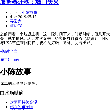
服务器迁移：城门失火
author:
小陈故事
date:
2019-05-17
寻常家
评论[3]
之前用着一个垃圾主机，这一段时间下来，时断时续，但凡开大
会，就要抽风几天。本次又来，给客服打针输液（骂娘），HK
与USA节点来回切换，仍不见好转。算球。另寻出路。
»阅读全文...
陈二Chenèr
小陈故事
陈二的互联网纠结笔记
口水滴哒滴
这两周持续高温
伤心的孩子啊