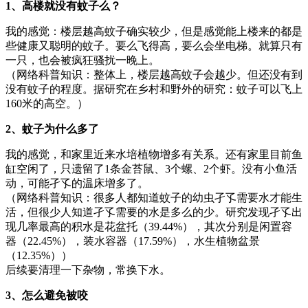
1、高楼就没有蚊子么？
我的感觉：楼层越高蚊子确实较少，但是感觉能上楼来的都是
些健康又聪明的蚊子。要么飞得高，要么会坐电梯。就算只有
一只，也会被疯狂骚扰一晚上。
（网络科普知识：整体上，楼层越高蚊子会越少。但还没有到
没有蚊子的程度。据研究在乡村和野外的研究：蚊子可以飞上
160米的高空。）
2、蚊子为什么多了
我的感觉，和家里近来水培植物增多有关系。还有家里目前鱼
缸空闲了，只遗留了1条金苔鼠、3个螺、2个虾。没有小鱼活
动，可能孑孓的温床增多了。
（网络科普知识：很多人都知道蚊子的幼虫孑孓需要水才能生
活，但很少人知道孑孓需要的水是多么的少。研究发现孑孓出
现几率最高的积水是花盆托（39.44%），其次分别是闲置容
器（22.45%），装水容器（17.59%），水生植物盆景
（12.35%））
后续要清理一下杂物，常换下水。
3、怎么避免被咬