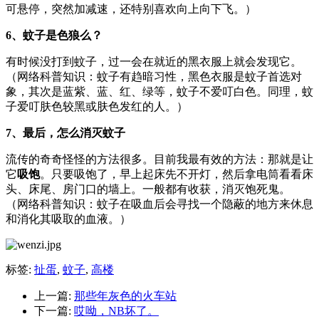
可悬停，突然加减速，还特别喜欢向上向下飞。）
6、蚊子是色狼么？
有时候没打到蚊子，过一会在就近的黑衣服上就会发现它。
（网络科普知识：蚊子有趋暗习性，黑色衣服是蚊子首选对
象，其次是蓝紫、蓝、红、绿等，蚊子不爱叮白色。同理，蚊
子爱叮肤色较黑或肤色发红的人。）
7、最后，怎么消灭蚊子
流传的奇奇怪怪的方法很多。目前我最有效的方法：那就是让
它
吸饱
。只要吸饱了，早上起床先不开灯，然后拿电筒看看床
头、床尾、房门口的墙上。一般都有收获，消灭饱死鬼。
（网络科普知识：蚊子在吸血后会寻找一个隐蔽的地方来休息
和消化其吸取的血液。）
标签:
扯蛋
,
蚊子
,
高楼
上一篇:
那些年灰色的火车站
下一篇:
哎呦，NB坏了。