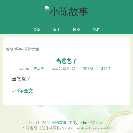
首页
关于
博友
归档
标签 爸爸 下的文章
当爸爸了
author:
小陈故事
date:
2012-04-25
咸扯淡
评论[3]
当爸爸了
»阅读全文...
© 2004-2026
小陈故事
. 由
Typecho
强力驱动.
本站遵循《
创作共享协议
》4.0/
Creative Commons 4.0