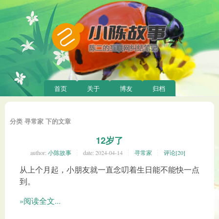
首页
关于
博友
归档
分类 寻常家 下的文章
12岁了
author:
小陈故事
date:
2024-04-14
寻常家
评论[20]
从上个月起，小朋友就一直念叨着生日能不能快一点
到。
»阅读全文...